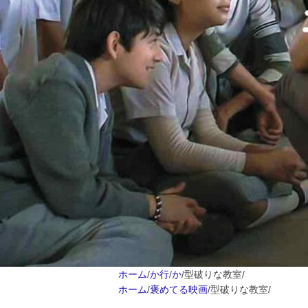
ホーム
/
か行
/
か
/
型破りな教室
/
ホーム
/
褒めてる映画
/
型破りな教室
/