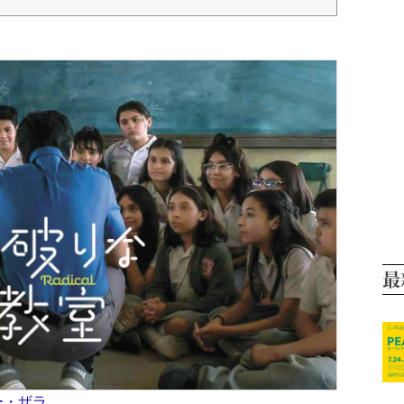
最
ー・ザラ