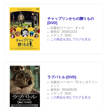
チャップリンからの贈りもの
[DVD]
出版社/メーカー:
ギャガ
発売日:
2016/12/23
メディア:
DVD
この商品を含むブログを見る
ラブバトル [DVD]
出版社/メーカー:
TCエンタテイン
メント
発売日:
2016/05/25
メディア:
DVD
この商品を含むブログを見る