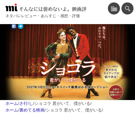
そんなには褒めないよ。映画評
ネタバレレビュー・あらすじ・感想・評価
ホーム
/
さ行
/
し
/
ショコラ 君がいて、僕がいる
/
ホーム
/
褒めてる映画
/
ショコラ 君がいて、僕がいる
/