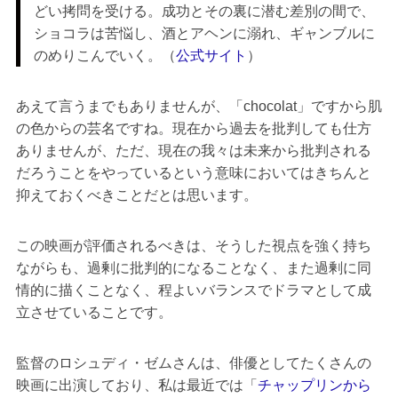
どい拷問を受ける。成功とその裏に潜む差別の間で、
ショコラは苦悩し、酒とアヘンに溺れ、ギャンブルに
のめりこんでいく。（
公式サイト
）
あえて言うまでもありませんが、「chocolat」ですから肌
の色からの芸名ですね。現在から過去を批判しても仕方
ありませんが、ただ、現在の我々は未来から批判される
だろうことをやっているという意味においてはきちんと
抑えておくべきことだとは思います。
この映画が評価されるべきは、そうした視点を強く持ち
ながらも、過剰に批判的になることなく、また過剰に同
情的に描くことなく、程よいバランスでドラマとして成
立させていることです。
監督のロシュディ・ゼムさんは、俳優としてたくさんの
映画に出演しており、私は最近では「
チャップリンから