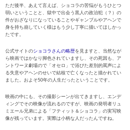
ただ後半、あえて言えば、ショコラの苦悩がもうひとつ
弱いということと、獄中で出会う黒人の政治犯（？）の
件がおざなりになっていることやギャンブルやアヘンで
身を持ち崩していく様はもう少し丁寧に描いてほしかっ
たです。
公式サイトの
ショコラさんの略歴
を見ますと、当然なが
ら映画ではかなり脚色されていますし、その死因も、ア
ントワーヌ劇場ので「オセロ」で浴びた差別的罵声によ
る失意やアヘンのせいで結核で亡くなったと描かれてい
ました。およそ50年の人生だったということです。
映画の中にも、その撮影シーンが出てきますし、エンデ
ィングでその映像が流れるのですが、映画の発明者リュ
ミエール兄弟による「フティット＆ショコラ」の実写映
像が残っています。実際は小柄な人だったんですね。