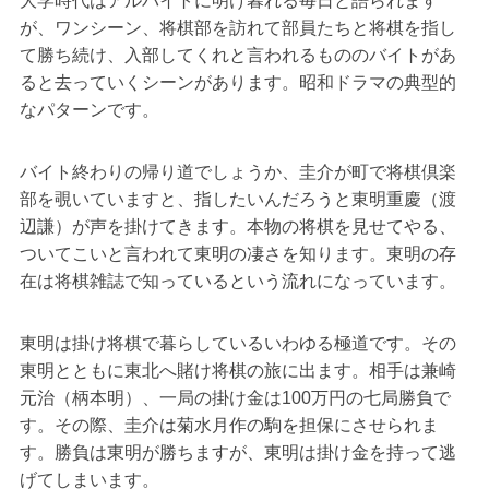
大学時代はアルバイトに明け暮れる毎日と語られます
が、ワンシーン、将棋部を訪れて部員たちと将棋を指し
て勝ち続け、入部してくれと言われるもののバイトがあ
ると去っていくシーンがあります。昭和ドラマの典型的
なパターンです。
バイト終わりの帰り道でしょうか、圭介が町で将棋倶楽
部を覗いていますと、指したいんだろうと東明重慶（渡
辺謙）が声を掛けてきます。本物の将棋を見せてやる、
ついてこいと言われて東明の凄さを知ります。東明の存
在は将棋雑誌で知っているという流れになっています。
東明は掛け将棋で暮らしているいわゆる極道です。その
東明とともに東北へ賭け将棋の旅に出ます。相手は兼崎
元治（柄本明）、一局の掛け金は100万円の七局勝負で
す。その際、圭介は菊水月作の駒を担保にさせられま
す。勝負は東明が勝ちますが、東明は掛け金を持って逃
げてしまいます。