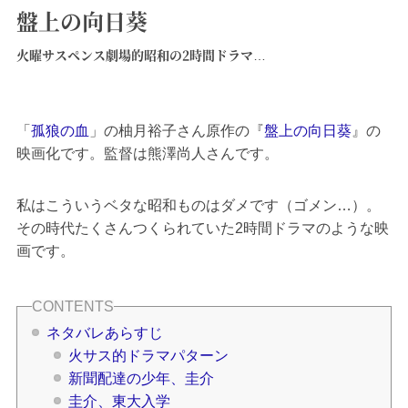
盤上の向日葵
火曜サスペンス劇場的昭和の2時間ドラマ…
「
孤狼の血
」の柚月裕子さん原作の『
盤上の向日葵
』の
映画化です。監督は熊澤尚人さんです。
私はこういうベタな昭和ものはダメです（ゴメン…）。
その時代たくさんつくられていた2時間ドラマのような映
画です。
ネタバレあらすじ
火サス的ドラマパターン
新聞配達の少年、圭介
圭介、東大入学