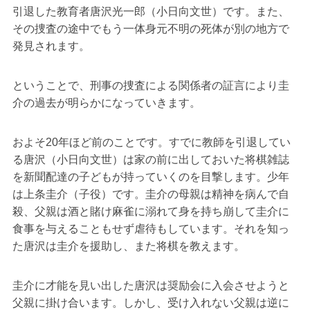
引退した教育者唐沢光一郎（小日向文世）です。また、
その捜査の途中でもう一体身元不明の死体が別の地方で
発見されます。
ということで、刑事の捜査による関係者の証言により圭
介の過去が明らかになっていきます。
およそ20年ほど前のことです。すでに教師を引退してい
る唐沢（小日向文世）は家の前に出しておいた将棋雑誌
を新聞配達の子どもが持っていくのを目撃します。少年
は上条圭介（子役）です。圭介の母親は精神を病んで自
殺、父親は酒と賭け麻雀に溺れて身を持ち崩して圭介に
食事を与えることもせず虐待もしています。それを知っ
た唐沢は圭介を援助し、また将棋を教えます。
圭介に才能を見い出した唐沢は奨励会に入会させようと
父親に掛け合います。しかし、受け入れない父親は逆に