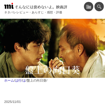
そんなには褒めないよ。映画評
ネタバレレビュー・あらすじ・感想・評価
ホーム
/
は行
/
は
/
盤上の向日葵
/
2025/11/01