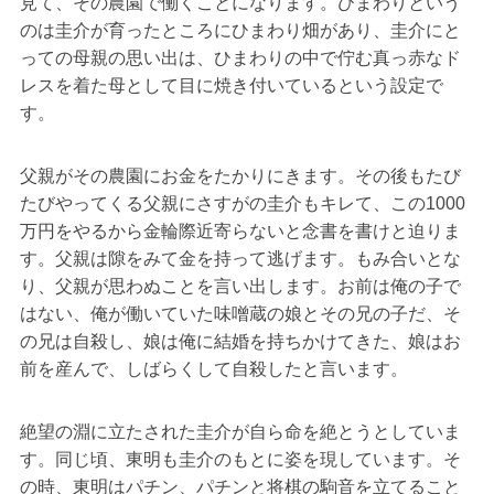
見て、その農園で働くことになります。ひまわりという
のは圭介が育ったところにひまわり畑があり、圭介にと
っての母親の思い出は、ひまわりの中で佇む真っ赤なド
レスを着た母として目に焼き付いているという設定で
す。
父親がその農園にお金をたかりにきます。その後もたび
たびやってくる父親にさすがの圭介もキレて、この1000
万円をやるから金輪際近寄らないと念書を書けと迫りま
す。父親は隙をみて金を持って逃げます。もみ合いとな
り、父親が思わぬことを言い出します。お前は俺の子で
はない、俺が働いていた味噌蔵の娘とその兄の子だ、そ
の兄は自殺し、娘は俺に結婚を持ちかけてきた、娘はお
前を産んで、しばらくして自殺したと言います。
絶望の淵に立たされた圭介が自ら命を絶とうとしていま
す。同じ頃、東明も圭介のもとに姿を現しています。そ
の時、東明はパチン、パチンと将棋の駒音を立てること