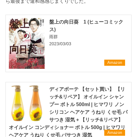
ら最後まで違和感感じまくりでした。
盤上の向日葵 1 (ヒューコミック
ス)
雨群
2023/03/03
Amazon
ディアボーテ 【セット買い】 【リ
ッチ&リペア】 オイルイン シャン
プー ボトル 500ml | ヒマワリ ノン
シリコン ヘアケア うねり くせ毛 パ
サつき 湿気 + 【リッチ&リペア】
オイルイン コンディショナー ボトル 500g | ヒマワリ
Amazon
ヘアケア うねり くせ毛 パサつき 湿気