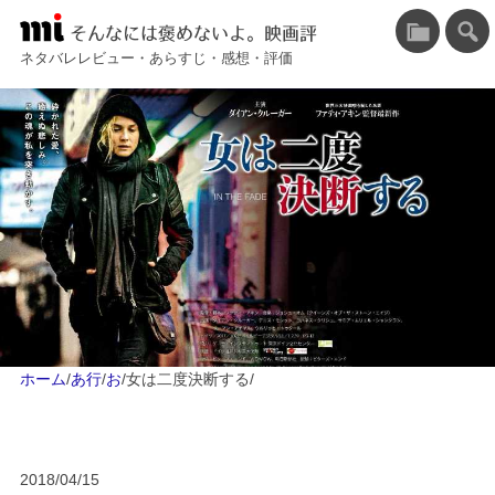
そんなには褒めないよ。映画評
ネタバレレビュー・あらすじ・感想・評価
ホーム
/
あ行
/
お
/
女は二度決断する
/
2018/04/15