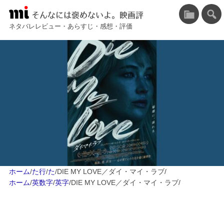
そんなには褒めないよ。映画評
ネタバレレビュー・あらすじ・感想・評価
ホーム
/
た行
/
た
/
DIE MY LOVE／ダイ・マイ・ラブ
/
ホーム
/
英数字
/
英字
/
DIE MY LOVE／ダイ・マイ・ラブ
/