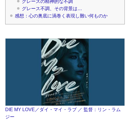
グレースの精神的な不調
グレース不調、その背景は…
感想：心の奥底に渦巻く表現し難い何ものか
DIE MY LOVE／ダイ・マイ・ラブ ／ 監督：リン・ラム
ジー